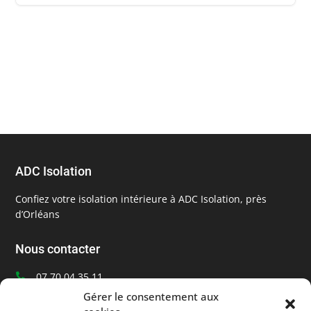
ADC Isolation
Confiez votre isolation intérieure à ADC Isolation, près
d’Orléans
Nous contacter
07 70 04 35 11

Ecrivez-nous
Gérer le consentement aux
