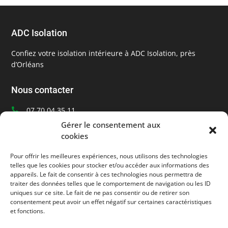
ADC Isolation
Confiez votre isolation intérieure à ADC Isolation, près
d’Orléans
Nous contacter
07 70 04 35 11

Ecrivez-nous
Gérer le consentement aux

cookies
Orléans, Loiret (45)

Pour offrir les meilleures expériences, nous utilisons des technologies
Informations
telles que les cookies pour stocker et/ou accéder aux informations des
appareils. Le fait de consentir à ces technologies nous permettra de
traiter des données telles que le comportement de navigation ou les ID
Mentions légales
uniques sur ce site. Le fait de ne pas consentir ou de retirer son
consentement peut avoir un effet négatif sur certaines caractéristiques
Suivez-nous
et fonctions.