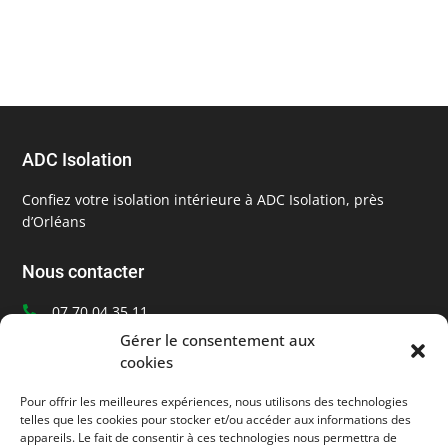
ADC Isolation
Confiez votre isolation intérieure à ADC Isolation, près
d’Orléans
Nous contacter
07 70 04 35 11

Ecrivez-nous
Gérer le consentement aux

cookies
Orléans, Loiret (45)

Pour offrir les meilleures expériences, nous utilisons des technologies
Informations
telles que les cookies pour stocker et/ou accéder aux informations des
appareils. Le fait de consentir à ces technologies nous permettra de