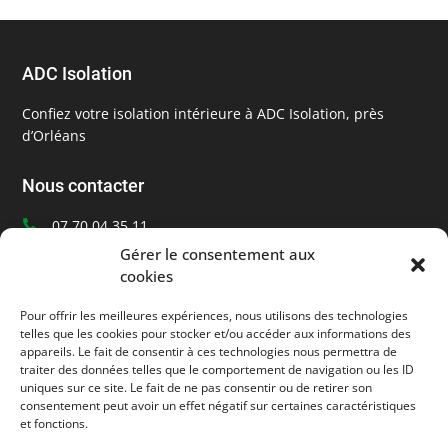
ADC Isolation
Confiez votre isolation intérieure à ADC Isolation, près
d’Orléans
Nous contacter
07 70 04 35 11

Ecrivez-nous
Gérer le consentement aux

cookies
Orléans, Loiret (45)

Pour offrir les meilleures expériences, nous utilisons des technologies
Informations
telles que les cookies pour stocker et/ou accéder aux informations des
appareils. Le fait de consentir à ces technologies nous permettra de
traiter des données telles que le comportement de navigation ou les ID
Mentions légales
uniques sur ce site. Le fait de ne pas consentir ou de retirer son
consentement peut avoir un effet négatif sur certaines caractéristiques
Suivez-nous
et fonctions.