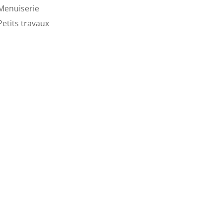
Menuiserie
Petits travaux

