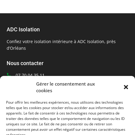
ADC Isolation
Confiez votre isolation intérieure à ADC Isolation, près
d’Orléans
Nous contacter
07 70 04 35 11

Ecrivez-nous
Gérer le consentement aux

cookies
Orléans, Loiret (45)

Pour offrir les meilleures expériences, nous utilisons des technologies
Informations
telles que les cookies pour stocker et/ou accéder aux informations des
appareils. Le fait de consentir à ces technologies nous permettra de
traiter des données telles que le comportement de navigation ou les ID
Mentions légales
uniques sur ce site. Le fait de ne pas consentir ou de retirer son
consentement peut avoir un effet négatif sur certaines caractéristiques
et fonctions.